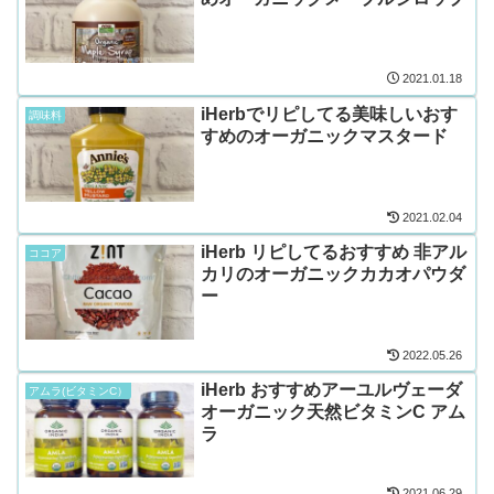
2021.01.18
iHerbでリピしてる美味しいおす
調味料
すめのオーガニックマスタード
2021.02.04
iHerb リピしてるおすすめ 非アル
ココア
カリのオーガニックカカオパウダ
ー
2022.05.26
iHerb おすすめアーユルヴェーダ
アムラ(ビタミンC）
オーガニック天然ビタミンC アム
ラ
2021.06.29