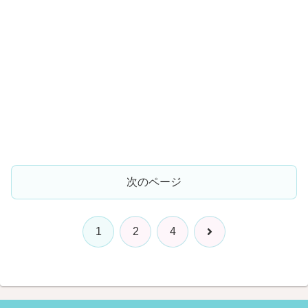
次のページ
次
1
2
4
へ