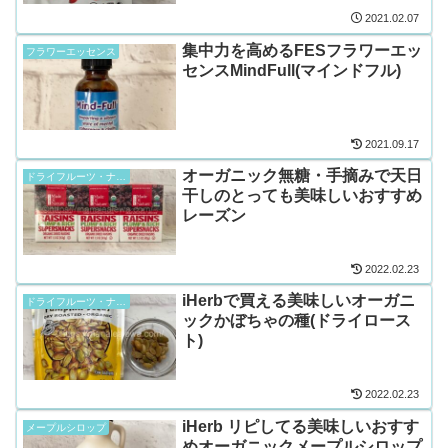
2021.02.07
集中力を高めるFESフラワーエッ
フラワーエッセンス
センスMindFull(マインドフル)
2021.09.17
オーガニック無糖・手摘みで天日
ドライフルーツ・ナッツ類
干しのとっても美味しいおすすめ
レーズン
2022.02.23
iHerbで買える美味しいオーガニ
ドライフルーツ・ナッツ類
ックかぼちゃの種(ドライロース
ト)
2022.02.23
iHerb リピしてる美味しいおすす
メープルシロップ
めオーガニックメープルシロップ