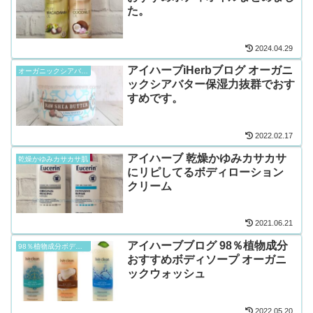
た。
2024.04.29
アイハーブiHerbブログ オーガニ
オーガニックシアバター
ックシアバター保湿力抜群でおす
すめです。
2022.02.17
アイハーブ 乾燥かゆみカサカサ
乾燥かゆみカサカサ肌
にリピしてるボディローション
クリーム
2021.06.21
アイハーブブログ 98％植物成分
98％植物成分ボディソープ
おすすめボディソープ オーガニ
ックウォッシュ
2022.05.20