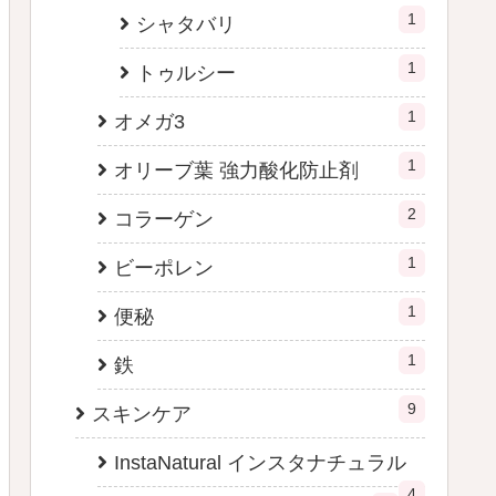
1
シャタバリ
1
トゥルシー
1
オメガ3
1
オリーブ葉 強力酸化防止剤
2
コラーゲン
1
ビーポレン
1
便秘
1
鉄
9
スキンケア
InstaNatural インスタナチュラル
4