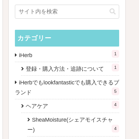
カテゴリー
1
iHerb
1
登録・購入方法・追跡について
iHerbでもlookfantasticでも購入できるブ
5
ランド
4
ヘアケア
SheaMoisture(シェアモイスチャ
4
ー)