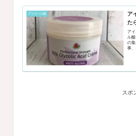
アイ
グリコール酸
た
アイ
ル酸
の集
事、
が良
スポ