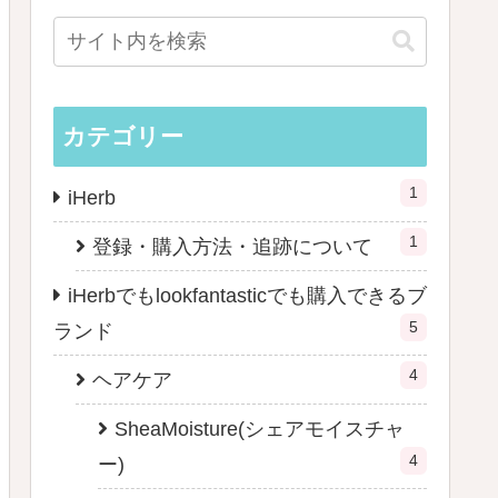
カテゴリー
1
iHerb
1
登録・購入方法・追跡について
iHerbでもlookfantasticでも購入できるブ
5
ランド
4
ヘアケア
SheaMoisture(シェアモイスチャ
4
ー)