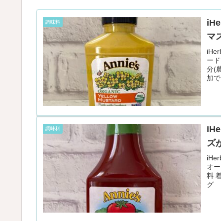
i
調味料
マ
iH
ード
分(
加で
ピに
i
調味料
ズ
iH
オー
料 
グ