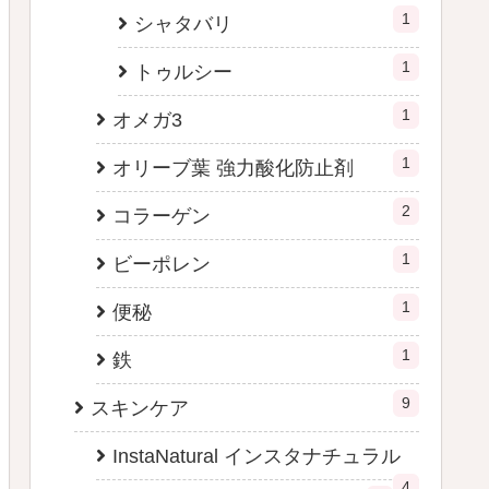
1
シャタバリ
1
トゥルシー
1
オメガ3
1
オリーブ葉 強力酸化防止剤
2
コラーゲン
1
ビーポレン
1
便秘
1
鉄
9
スキンケア
InstaNatural インスタナチュラル
4