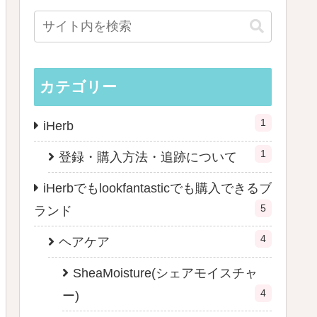
カテゴリー
1
iHerb
1
登録・購入方法・追跡について
iHerbでもlookfantasticでも購入できるブ
5
ランド
4
ヘアケア
SheaMoisture(シェアモイスチャ
4
ー)