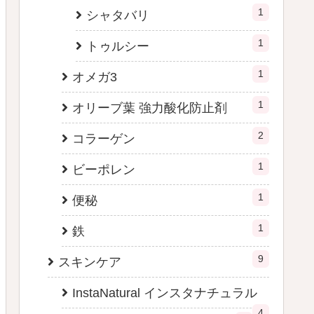
1
シャタバリ
1
トゥルシー
1
オメガ3
1
オリーブ葉 強力酸化防止剤
2
コラーゲン
1
ビーポレン
1
便秘
1
鉄
9
スキンケア
InstaNatural インスタナチュラル
4