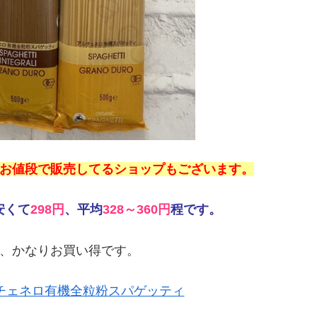
お値段で販売してるショップもございます。
安くて
298円
、平均
328～360円
程です。
、かなりお買い得です。
アルチェネロ有機全粒粉スパゲッティ