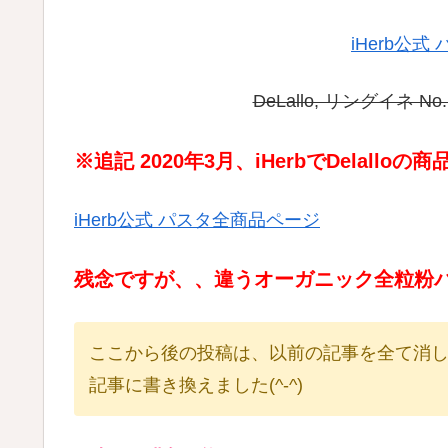
iHerb公
DeLallo, リングイネ No.
※追記
2020年3月、iHerbでDelall
iHerb公式 パスタ全商品ページ
残念ですが、、違うオーガニック全粒粉
ここから後の投稿は、以前の記事を全て消
記事に書き換えました(^-^)