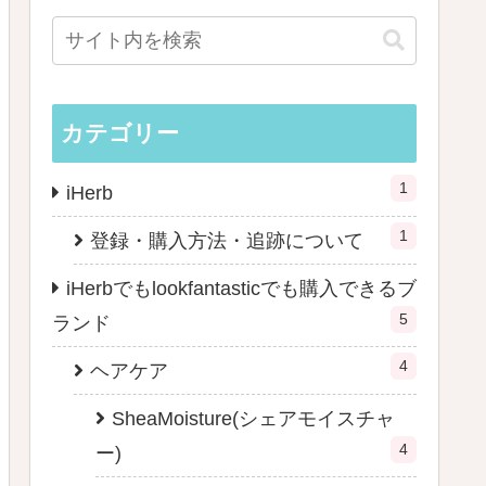
カテゴリー
1
iHerb
1
登録・購入方法・追跡について
iHerbでもlookfantasticでも購入できるブ
5
ランド
4
ヘアケア
SheaMoisture(シェアモイスチャ
4
ー)