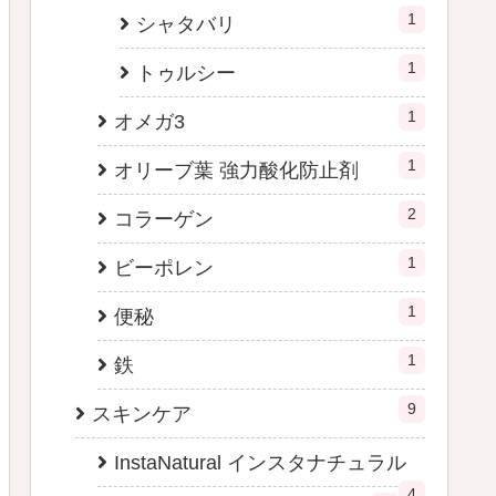
1
シャタバリ
1
トゥルシー
1
オメガ3
1
オリーブ葉 強力酸化防止剤
2
コラーゲン
1
ビーポレン
1
便秘
1
鉄
9
スキンケア
InstaNatural インスタナチュラル
4