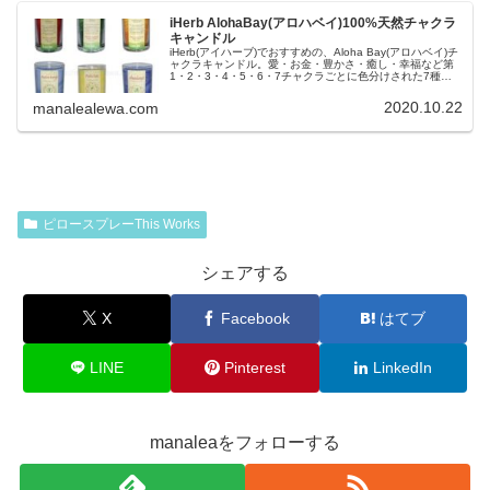
iHerb AlohaBay(アロハベイ)100%天然チャクラ
キャンドル
iHerb(アイハーブ)でおすすめの、Aloha Bay(アロハベイ)チ
ャクラキャンドル。愛・お金・豊かさ・癒し・幸福など第
1・2・3・4・5・6・7チャクラごとに色分けされた7種類
のキャンドルは天然100％エッセンシャルで作られてま
す。瞑想用や部屋のインテリアにもおしゃれなカラーキャ
2020.10.22
manalealewa.com
ンドルです。Mana(マナ)のブログ
ピロースプレーThis Works
シェアする
X
Facebook
はてブ
LINE
Pinterest
LinkedIn
manaleaをフォローする