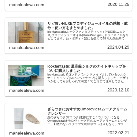
りでおすすめです。lookfantasticで購入できます。Mana(マ
2020.11.25
manalealewa.com
ナ)のブログ
リピ買いNUXEプロディジューオイルの感想・成
分・使い方をまとめました。
lookfantastic(ルックファンタスティック)でNUXE(ニュク
ス)プロディジューオイル(HuileProdigieu)ドライオイルをリ
ピしてます。顔・ボディ・髪にも使えて98％天然由来でお
すすめです。使ってみた感想や全成分・使い方・香りにつ
いて調べた事もまとめました。Mana(マナ)のブログ
2024.04.29
manalealewa.com
lookfantastic 最高級シルクのナイトキャップを
ついに購入しました!
lookfantasticでロンドンでハンドメイドされているシルク
ナイトキャップ(SILKEヘアラップ)を購入しました。デザイ
ンがとってもおしゃれで可愛くてこれまで使用してきたナ
イトキャップと違い脱げないです。SILKEのナイトキャッ
プは最高級の純粋なシルクで作られてます。Mana(マナ)の
2020.12.10
manalealewa.com
ブログ
ざらつきにおすすめOmoroviczaムーアクリーム
クレンザー
顔のざらつき(ザラつき)改善にすごくツルツルになる
Omorovicza(オモロヴィッツア)のムーアクリームクレンザ
ー。刺激のないスクラブで乾燥やつっぱりもなく、マスク
(パック)する時間がない時も便利で洗顔代わりに毎日使えま
す。lookfantastic(ルックファンタスティック)で購入できま
2022.02.21
manalealewa.com
す。使ってみた感想をまとめました。Mana(マナ)のブログ