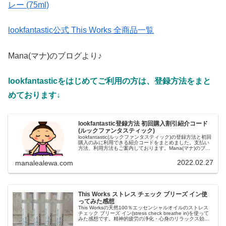
レー (75ml)
lookfantastic公式 This Works 全商品一覧
Mana(マナ)のブログより♪
lookfantasticをはじめてご利用の方は、登録方法をまと
めております↓
lookfantastic登録方法 初回購入割引紹介コード
(ルックファンタスティック)
lookfantastic(ルックファンタスティック)の登録方法と初回
購入のみに利用できる紹介コードをまとめました。支払い
方法、利用方法もご案内しております。Mana(マナ)のブロ
グ
2022.02.27
manalealewa.com
This Works ストレス チェック ブリーズ イン使
ってみた感想
This Worksの天然100％エッセンシャルオイルのストレス
チェック ブリーズ イン(stress check breathe in)を使って
みた感想です。精神的疲労の浄化・心身のリラックス効
果・緊張・不眠症に最も効果的なオイルでとっても良い香