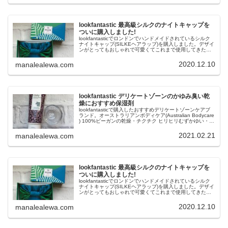
lookfantastic 最高級シルクのナイトキャップを
ついに購入しました!
lookfantasticでロンドンでハンドメイドされているシルク
ナイトキャップ(SILKEヘアラップ)を購入しました。デザイ
ンがとってもおしゃれで可愛くてこれまで使用してきたナ
イトキャップと違い脱げないです。SILKEのナイトキャッ
プは最高級の純粋なシルクで作られてます。Mana(マナ)の
2020.12.10
manalealewa.com
ブログ
lookfantastic デリケートゾーンのかゆみ臭い乾
燥におすすめ保湿剤
lookfantasticで購入したおすすめデリケートゾーンケアブ
ランド。オーストラリアンボディケア(Australian Bodycare
) 100%ビーガンの乾燥・チクチク ヒリヒリむずかゆい・痒
み・臭い・不快感・かぶれにとっても効果のあるVIO天然
抗菌作用の保湿剤。あっという間に改善されました。
2021.02.21
manalealewa.com
Mana(マナ)のブログ
lookfantastic 最高級シルクのナイトキャップを
ついに購入しました!
lookfantasticでロンドンでハンドメイドされているシルク
ナイトキャップ(SILKEヘアラップ)を購入しました。デザイ
ンがとってもおしゃれで可愛くてこれまで使用してきたナ
イトキャップと違い脱げないです。SILKEのナイトキャッ
プは最高級の純粋なシルクで作られてます。Mana(マナ)の
2020.12.10
manalealewa.com
ブログ