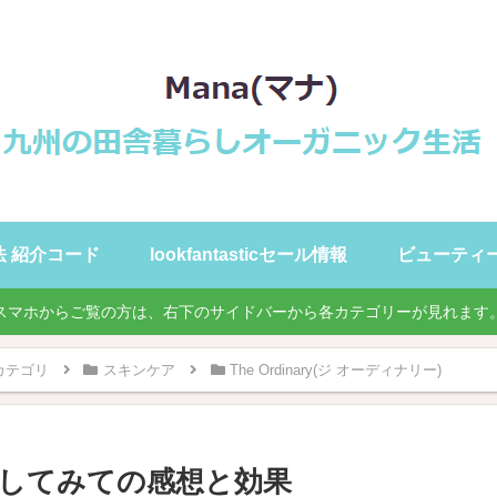
録方法 紹介コード
lookfantasticセール情報
ビューティ
スマホからご覧の方は、右下のサイドバーから各カテゴリーが見れます
品別カテゴリ
スキンケア
The Ordinary(ジ オーディナリー)
 使用してみての感想と効果