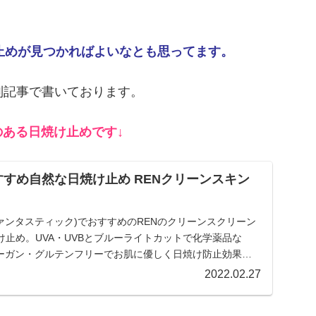
日焼け止めが見つかればよいなとも思ってます。
した↓別記事で書いております。
ある日焼け止めです↓
tic おすすめ自然な日焼け止め RENクリーンスキン
(ルックファンタスティック)でおすすめのRENのクリーンスクリーン
焼け止め。UVA・UVBとブルーライトカットで化学薬品な
ーガン・グルテンフリーでお肌に優しく日焼け防止効果も
す。白浮きも気にならずすごく良いです。Mana(マナ)の
2022.02.27