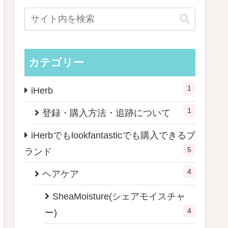
カテゴリー
1
iHerb
1
登録・購入方法・追跡について
iHerbでもlookfantasticでも購入できるブ
5
ランド
4
ヘアケア
SheaMoisture(シェアモイスチャ
4
ー)