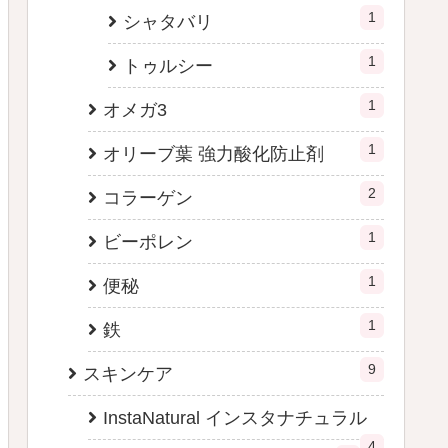
1
シャタバリ
1
トゥルシー
1
オメガ3
1
オリーブ葉 強力酸化防止剤
2
コラーゲン
1
ビーポレン
1
便秘
1
鉄
9
スキンケア
InstaNatural インスタナチュラル
4