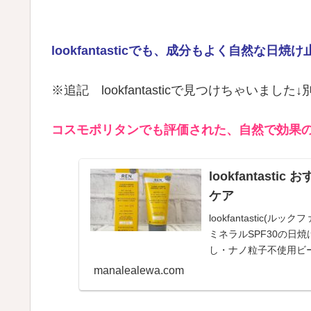
lookfantasticでも、成分もよく自然な
※追記 lookfantasticで見つけちゃいま
コスモポリタンでも評価された、自然で効果の
lookfantas
ケア
lookfantastic
ミネラルSPF30の日
し・ナノ粒子不使用ビ
高く子供にも使用可能で
manalealewa.com
ブログ